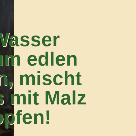
Wasser
um edlen
n, mischt
 mit Malz
pfen!