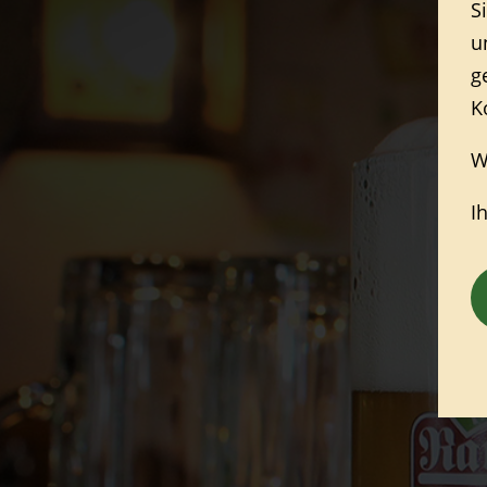
S
u
g
K
W
I