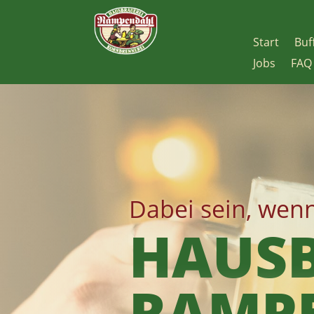
Start
Buf
Jobs
FAQ
Dabei sein, wen
HAUSB
RAMP