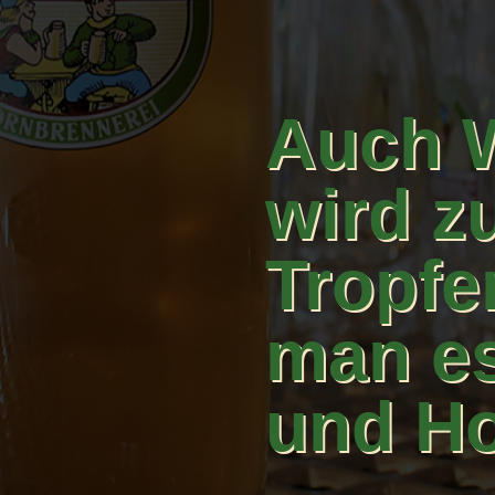
Auch 
wird z
Tropfe
man es
und Ho