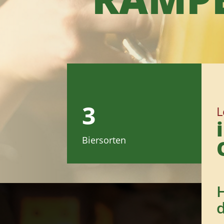
3
L
Biersorten
d